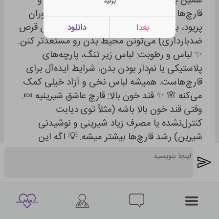
همین باعث میشه تعادل محیط به هم بریزه و
بزنید
قارچ‌ها جولون بدن. ✨ تغییرات هورمونی: دوران
پریود، بارداری یا مصرف بعضی قرص‌ها (مثل قرص
بعدا
دانلود
ضدبارداری) می‌تونن محیط بدن رو مستعدتر کنن.
✨ لباس و رطوبت: لباس زیر تنگ، پارچه‌های
پلاستیکی یا نم‌دار بودن بدن، شرایط ایده‌آل برای
قارچ‌هاست. همیشه لباس نخی و آزاد خیلی کمک
می‌کنه 🌸 ✨ قند خون بالا: قارچ عاشق شیرینیه 🍬.
وقتی قند خون بالا باشه (مثلاً توی دیابت
کنترل‌نشده یا مصرف زیاد شیرینی و نوشیدنی
شیرین) رشد قارچ‌ها بیشتر میشه. 💡 اگه این
مشکل برات هی تکرار میشه، فقط به دوش گرفتن
و رعایت بهداشت بسنده نکن. حتماً به دکتر مراجعه
کن تا علت اصلی مشخص بشه. گاهی نیاز به درمان
تخصصی‌تر هست. یادت باشه: 🔹 سبک زندگی
سالم (خواب کافی، استرس کمتر، تغذیه درست) 🔹