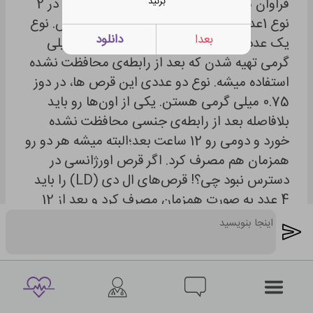
فراوان مصرف کرد. انواع قرص ها: این قرص‌ در 2
بزنید
نوع 1عددی و 2 عددی در بازار موجود هستش. نوع
بعدا
دانلود
یک عددی قرص‌ اورژانسی در یک دوز 1.5 میلی
گرمی تهیه شدن که بعد از رابطه‌ی محافظت نشده
استفاده میشه. نوع دو عددی این قرص ها، در دوز
0.75 میلی گرمی هستن. یکی از اون‌ها رو باید
بلافاصله بعد از رابطه‌ی جنسی محافظت نشده
خورد و دومی رو 12 ساعت بعد؛البته میشه هر دو رو
همزمان هم مصرف کرد. اگر قرص اورژانسی در
دسترس نبود چی؟! قرص‌های ال دی (LD) را باید
4 عدد به صورت همزمان مصرف کرد و بعد از 12
ساعت دوباره 4 قرص ال دی دیگر استفاده شود.
قرص اچ دی(HD) باید 2 قرص اچ دی به شکل
همزمان مصرف شود و 12 ساعت بعد دوباره دو
قرص اچ دی دیگر خورد.
1402/07/19 13:06