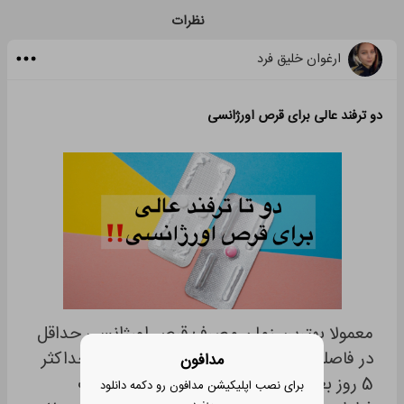
نظرات
ارغوان خلیق فرد
دو ترفند عالی برای قرص اورژانسی
معمولا بهترین زمان مصرف قرص اورژانسی حداقل
در فاصله 72 ساعت پس از رابطه جنسی و حداکثر
مدافون
5 روز بعد از اون باید یک قرص به همراه آب
برای نصب اپلیکیشن مدافون رو دکمه دانلود