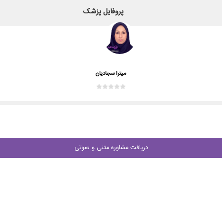
پروفایل پزشک
میترا سجادیان
دریافت مشاوره متنی و صوتی