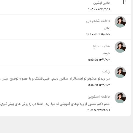
عالین ایشون
۱۳۹۹/۱۱/۱۹‏ ۹:۰۴:۰۰
فاطمه شاهرخی
عالی
۱۳۹۹/۸/۳۰‏ ۱۶:۵۰:۰۲
هانیه صباح
خوبه
۱۳۹۹/۶/۲‏ ۵:۱۵:۵۵
زینب
من ویدئو هاشونو تو اینستاگرام مدافون دیدم. خیلی قشنگ و با حصوله توضیح میدن .
۱۳۹۹/۶/۲‏ ۵:۱۵:۳۵
فاطمه اسکویی
خانم دکتر، ممنون از ویدئوهای آموزشی که میذارید . لطفا درباره روش های پیش گیری
۱۳۹۹/۵/۲۹‏ ۱۱:۰۷:۴۸